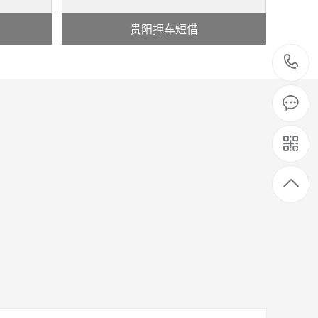
贵阳押车短借