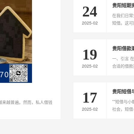
贵阳短期
24
在我们日常
2025-02
短借。这可能
贵阳借款
19
一、引言 
2025-02
合适的借款渠
贵阳短借
17
**短借与
越来越普遍。然而，私人借钱
2025-02
社会，短借与