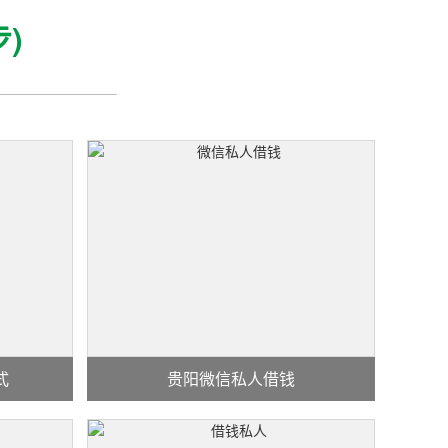
步)
式
贵阳微信私人借钱