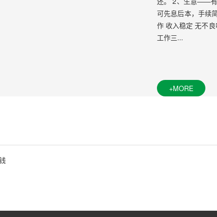
还。 2、生意——
可先息后本，手续
作 收入稳定 无不
工作三...
+MORE
钱