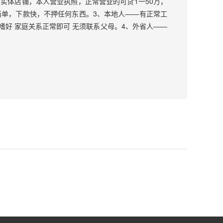
有实体店铺，本人营业执照，正常营业的可贷1一50万，
简单，下款快，不押任何东西。3、本地人——有正常工
良嗜好 家庭关系正常即可 无须联系父母。4、外省人——