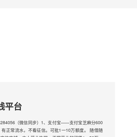
钱平台
4284056（微信同步）1、支付宝——支付宝芝麻分600
有正常流水，不看征信。可批1一10万额度。 随借随